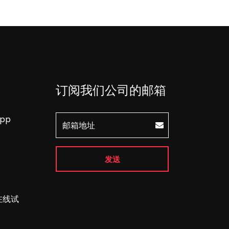
订阅我们公司的邮箱
pp
发送
在线试