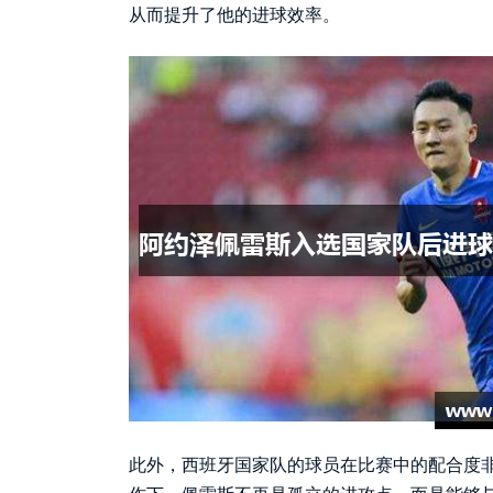
从而提升了他的进球效率。
此外，西班牙国家队的球员在比赛中的配合度