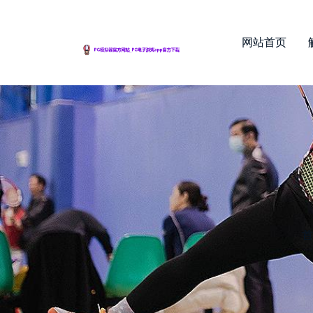
网站首页
首