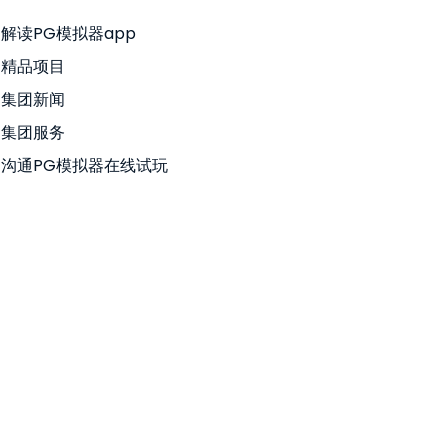
解读PG模拟器app
精品项目
集团新闻
集团服务
沟通PG模拟器在线试玩