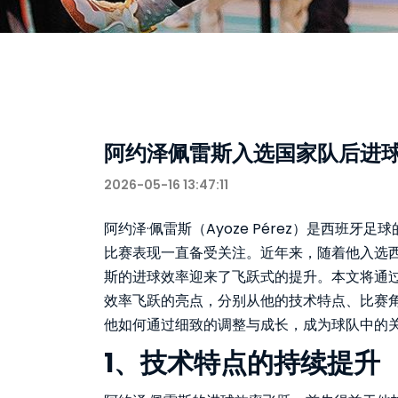
阿约泽佩雷斯入选国家队后进
2026-05-16 13:47:11
阿约泽·佩雷斯（Ayoze Pérez）是西班
比赛表现一直备受关注。近年来，随着他入选西
斯的进球效率迎来了飞跃式的提升。本文将通过
效率飞跃的亮点，分别从他的技术特点、比赛
他如何通过细致的调整与成长，成为球队中的
1、技术特点的持续提升