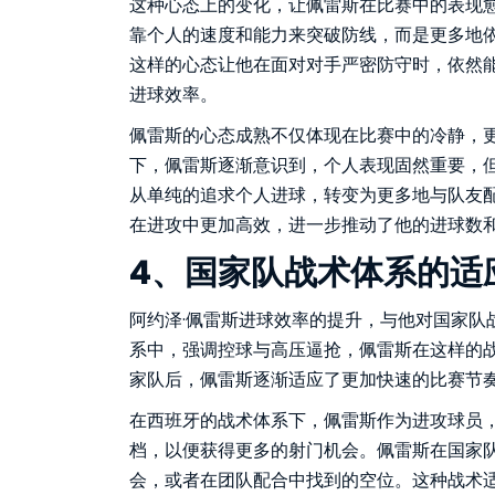
这种心态上的变化，让佩雷斯在比赛中的表现
靠个人的速度和能力来突破防线，而是更多地
这样的心态让他在面对对手严密防守时，依然
进球效率。
佩雷斯的心态成熟不仅体现在比赛中的冷静，
下，佩雷斯逐渐意识到，个人表现固然重要，
从单纯的追求个人进球，转变为更多地与队友
在进攻中更加高效，进一步推动了他的进球数
4、国家队战术体系的适
阿约泽·佩雷斯进球效率的提升，与他对国家队
系中，强调控球与高压逼抢，佩雷斯在这样的
家队后，佩雷斯逐渐适应了更加快速的比赛节
在西班牙的战术体系下，佩雷斯作为进攻球员
档，以便获得更多的射门机会。佩雷斯在国家
会，或者在团队配合中找到的空位。这种战术