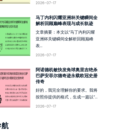
2026-07-17
马丁内利闪耀亚洲杯关键瞬间全
解析回顾巅峰表现与成长轨迹
文章摘要：本文以“马丁内利闪耀
亚洲杯关键瞬间全解析回顾巅峰
表...
2026-07-17
阿诺德机敏快发角球奥里吉绝杀
巴萨安菲尔德奇迹永载欧冠史册
传奇
好的，我完全理解你的要求。我将
按照你提供的格式，生成一篇以“...
2026-07-17
导航