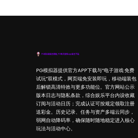
PG模拟器提供官方APP下载与“电子游戏·免费
试玩”双模式，网页端免安装即玩，移动端装包
后解锁高清特效与更多功能位。官方网站公示
版本日志与隐私条款，综合娱乐平台内设收藏
订阅与活动日历；完成认证可按规定领取注册
送彩金。历史记录、任务与资产多端云同步，
弱网自动降码率，确保随时随地稳定进入核心
玩法与活动中心。