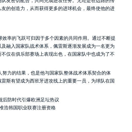
与队友密切配合，共同完成进攻任务。无论是在边路的传
队友的创造力，从而获得更多的进球机会，最终使他的进
球效率的飞跃可归因于多个因素的共同作用。通过不断提
以及融入国家队战术体系，佩雷斯逐渐发展成为一名更为
斯不仅在俱乐部赛场上表现出色，在国家队中也成为了不
人努力的结果，也是他与国家队整体战术体系契合的体
佩雷斯有望成为西班牙进攻线上的重要一员，为球队在国
舰后防时代引爆欧洲足坛热议
孙准浩韩国职业联赛注册资格