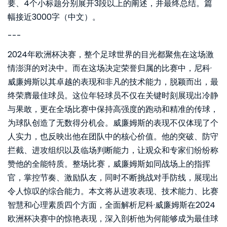
要、4个小标题分别展开3段以上的阐述，并最终总结。篇
幅接近3000字（中文）。
---
2024年欧洲杯决赛，整个足球世界的目光都聚焦在这场激
情澎湃的对决中。而在这场决定荣誉归属的比赛中，尼科·
威廉姆斯以其卓越的表现和非凡的技术能力，脱颖而出，最
终荣膺最佳球员。这位年轻球员不仅在关键时刻展现出冷静
与果敢，更在全场比赛中保持高强度的跑动和精准的传球，
为球队创造了无数得分机会。威廉姆斯的表现不仅体现了个
人实力，也反映出他在团队中的核心价值。他的突破、防守
拦截、进攻组织以及临场判断能力，让观众和专家们纷纷称
赞他的全能特质。整场比赛，威廉姆斯如同战场上的指挥
官，掌控节奏、激励队友，同时不断挑战对手防线，展现出
令人惊叹的综合能力。本文将从进攻表现、技术能力、比赛
智慧和心理素质四个方面，全面解析尼科·威廉姆斯在2024
欧洲杯决赛中的惊艳表现，深入剖析他为何能够成为最佳球