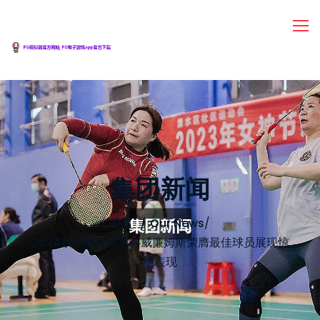
集团新闻
首页
Our News
/
2024欧洲杯决赛尼科威廉姆斯荣膺最佳球员展现惊
艳表现