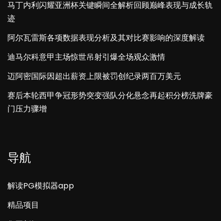
马丁内利闪耀亚洲杯关键瞬间全解析回顾巅峰表现与成长轨
迹
阿尔瓦雷斯各项数据表现分析及其对比赛影响的深度解读
迪马尔科意甲主场惊世吊射引爆全场观众激情
迈阿密国际因超出薪资上限被罚创纪录两百万美元
赛后本轮西甲争冠形势突变强队分化悬念再起积分榜洗牌豪
门压力骤增
导航
解读PG模拟器app
精品项目