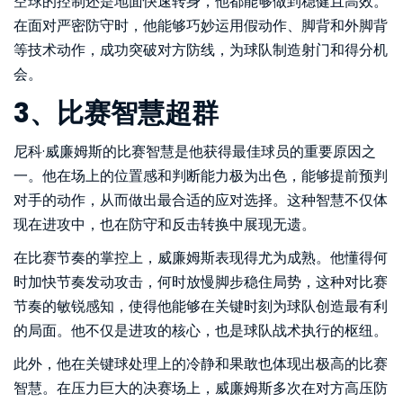
空球的控制还是地面快速转身，他都能够做到稳健且高效。
在面对严密防守时，他能够巧妙运用假动作、脚背和外脚背
等技术动作，成功突破对方防线，为球队制造射门和得分机
会。
3、比赛智慧超群
尼科·威廉姆斯的比赛智慧是他获得最佳球员的重要原因之
一。他在场上的位置感和判断能力极为出色，能够提前预判
对手的动作，从而做出最合适的应对选择。这种智慧不仅体
现在进攻中，也在防守和反击转换中展现无遗。
在比赛节奏的掌控上，威廉姆斯表现得尤为成熟。他懂得何
时加快节奏发动攻击，何时放慢脚步稳住局势，这种对比赛
节奏的敏锐感知，使得他能够在关键时刻为球队创造最有利
的局面。他不仅是进攻的核心，也是球队战术执行的枢纽。
此外，他在关键球处理上的冷静和果敢也体现出极高的比赛
智慧。在压力巨大的决赛场上，威廉姆斯多次在对方高压防