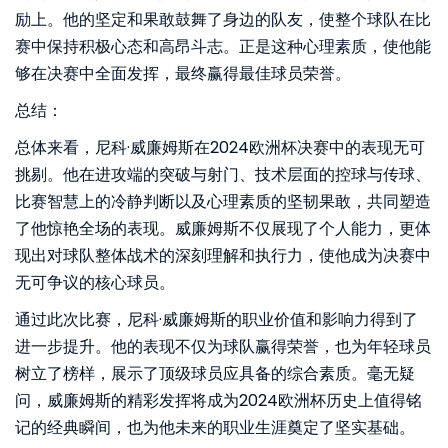
励上。他的坚定和果敢鼓舞了身边的队友，使整个球队在比
赛中保持积极心态和高昂斗志。正是这种心理素质，使他能
够在决赛中全面发挥，最终赢得最佳球员荣誉。
总结：
总体来看，尼科·威廉姆斯在2024欧洲杯决赛中的表现无可
挑剔。他在进攻端的突破与射门、技术层面的控球与传球、
比赛智慧上的冷静判断以及心理素质的坚韧果敢，共同塑造
了他惊艳全场的表现。威廉姆斯不仅展现了个人能力，更体
现出对球队整体战术的深刻理解和执行力，使他成为决赛中
无可争议的核心球员。
通过此次比赛，尼科·威廉姆斯的职业价值和影响力得到了
进一步提升。他的表现不仅为球队赢得荣誉，也为年轻球员
树立了榜样，展示了顶级球员应具备的综合素质。毫无疑
问，威廉姆斯的精彩发挥将成为2024欧洲杯历史上值得铭
记的经典瞬间，也为他未来的职业生涯奠定了坚实基础。