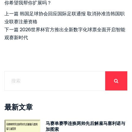
你希望我帮你扩展吗？
上一篇
韩国足球协会回应国际足联通报 取消孙准浩韩国职
业联赛注册资格
下一篇
2026世界杯官方推出全新数字化球票全面开启智能
观赛新时代
最新文章
马赛单赛季连换两帅先后解雇马塞利诺与
加图索