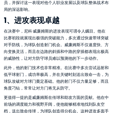
员，并探讨这一表现对他个人职业发展以及球队整体战术布
局的深远影响。
1、进攻表现卓越
在决赛中，尼科·威廉姆斯的进攻表现可谓令人瞩目。他在
比赛初段就展现出极强的突破能力，多次通过快速带球突破
对手防线，为球队创造射门机会。威廉姆斯不仅速度快、方
向变换灵活，而且在边路的斜插和中路的穿插都表现出极高
的威胁性，让对方防守球员难以预测他的下一步动作。
此外，他的射门技术也非常精准。在比赛中多次尝试远射和
低平球射门，成功率极高，并在关键时刻送出致命一击，为
球队攻破对方球门奠定基础。他的射门不仅力量足够，而且
角度刁钻，常常让对方门将无从防守。
更值得一提的是威廉姆斯在传球和助攻方面的贡献。他在中
前场的调度能力和视野开阔，使他能够精准地找到队友空
档，送出致命传球，为球队创造得分机会。这种进攻多面手