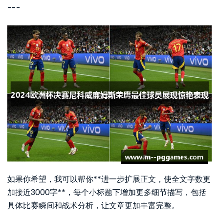
---
如果你希望，我可以帮你**进一步扩展正文，使全文字数更
加接近3000字**，每个小标题下增加更多细节描写，包括
具体比赛瞬间和战术分析，让文章更加丰富完整。