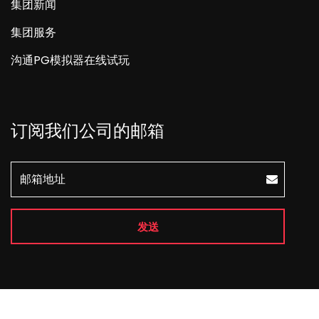
集团新闻
集团服务
沟通PG模拟器在线试玩
订阅我们公司的邮箱
发送