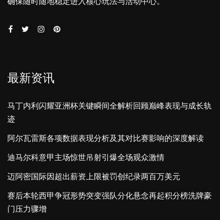
确保随时随地稳定进入核心玩法与活动中心。
最新资讯
马丁内利闪耀亚洲杯关键瞬间全解析回顾巅峰表现与成长轨
迹
阿尔瓦雷斯各项数据表现分析及其对比赛影响的深度解读
迪马尔科意甲主场惊世吊射引爆全场观众激情
迈阿密国际因超出薪资上限被罚创纪录两百万美元
赛后本轮西甲争冠形势突变强队分化悬念再起积分榜洗牌豪
门压力骤增