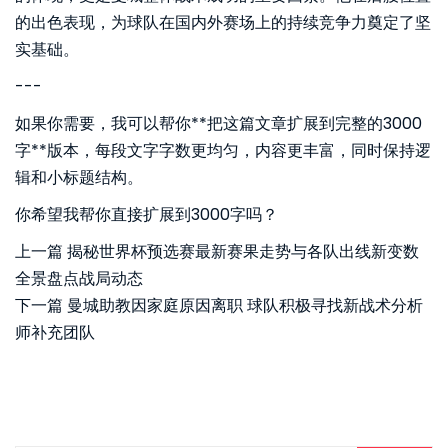
的出色表现，为球队在国内外赛场上的持续竞争力奠定了坚
实基础。
---
如果你需要，我可以帮你**把这篇文章扩展到完整的3000
字**版本，每段文字字数更均匀，内容更丰富，同时保持逻
辑和小标题结构。
你希望我帮你直接扩展到3000字吗？
上一篇
揭秘世界杯预选赛最新赛果走势与各队出线新变数
全景盘点战局动态
下一篇
曼城助教因家庭原因离职 球队积极寻找新战术分析
师补充团队