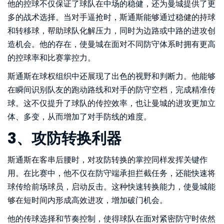
他的控球不仅保证了球队在中场的稳健，还为曼城提供了更
多的战术选择。当对手逼抢时，斯通斯能够通过稳健的持球
和转移球，帮助球队化解压力，同时为边路或中路的进攻创
造机会。他的存在，使曼城在面对不同防守体系时拥有更高
的控球率和比赛掌控力。
斯通斯在球权组织中还展现了出色的视野和判断力。他能够
在瞬间识别队友的跑动路线和对手的防守空档，完成精准传
球。这不仅提升了球队的传控效率，也让曼城的进攻更加立
体、多变，从而增加了对手防线的难度。
3、攻防转换利器
斯通斯在客串后腰时，对攻防转换的掌控同样发挥关键作
用。在比赛中，他不仅在防守端承担拦截任务，还能快速将
球传给前场球员，启动反击。这种快速转换能力，使曼城能
够在短时间内形成高效进攻，增加破门机会。
他的传球选择和节奏控制，使得球队在面对紧密防守时依然