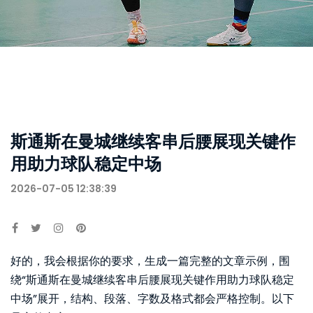
斯通斯在曼城继续客串后腰展现关键作
用助力球队稳定中场
2026-07-05 12:38:39
好的，我会根据你的要求，生成一篇完整的文章示例，围
绕“斯通斯在曼城继续客串后腰展现关键作用助力球队稳定
中场”展开，结构、段落、字数及格式都会严格控制。以下