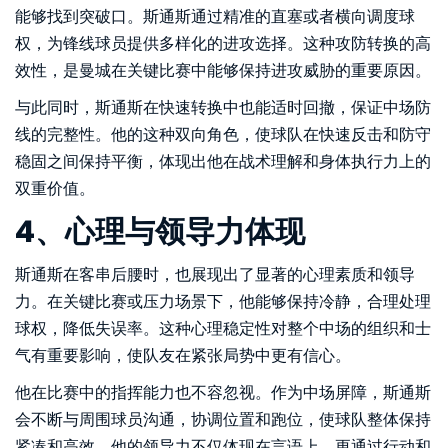
能够找到突破口。斯通斯通过精准的直塞或者横向调度球
权，为锋线球员提供多样化的进攻选择。这种攻防转换的高
效性，是曼城在关键比赛中能够保持进攻威胁的重要原因。
与此同时，斯通斯在快速转换中也能适时回撤，保证中场防
线的完整性。他的这种双向角色，使球队在快速反击和防守
稳固之间保持平衡，体现出他在战术理解和身体执行力上的
双重价值。
4、心理与领导力体现
斯通斯在客串后腰时，也展现出了显著的心理素质和领导
力。在关键比赛或压力场景下，他能够保持冷静，合理处理
球权，降低失误率。这种心理稳定性对整个中场的组织和士
气有重要影响，使队友在紧张局势中更有信心。
他在比赛中的指挥能力也不容忽视。作为中场屏障，斯通斯
会不断与周围球员沟通，协调位置和跑位，使球队整体保持
紧凑和高效。他的领导力不仅体现在言语上，更通过行动和