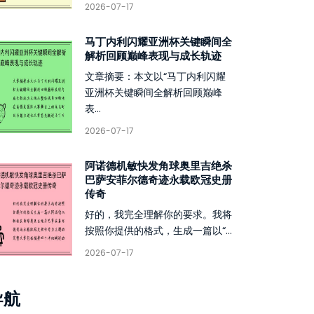
2026-07-17
马丁内利闪耀亚洲杯关键瞬间全
解析回顾巅峰表现与成长轨迹
文章摘要：本文以“马丁内利闪耀
亚洲杯关键瞬间全解析回顾巅峰
表...
2026-07-17
阿诺德机敏快发角球奥里吉绝杀
巴萨安菲尔德奇迹永载欧冠史册
传奇
好的，我完全理解你的要求。我将
按照你提供的格式，生成一篇以“...
2026-07-17
导航