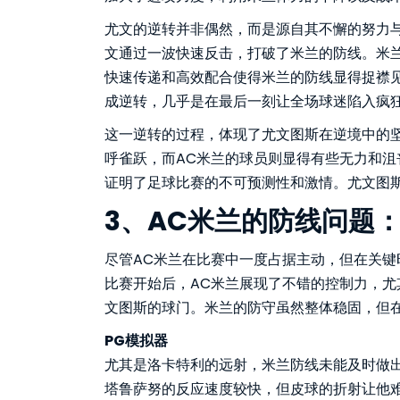
尤文的逆转并非偶然，而是源自其不懈的努力
文通过一波快速反击，打破了米兰的防线。米
快速传递和高效配合使得米兰的防线显得捉襟
成逆转，几乎是在最后一刻让全场球迷陷入疯
这一逆转的过程，体现了尤文图斯在逆境中的
呼雀跃，而AC米兰的球员则显得有些无力和
证明了足球比赛的不可预测性和激情。尤文图
3、AC米兰的防线问题
尽管AC米兰在比赛中一度占据主动，但在关
比赛开始后，AC米兰展现了不错的控制力，
文图斯的球门。米兰的防守虽然整体稳固，但
PG模拟器
尤其是洛卡特利的远射，米兰防线未能及时做
塔鲁萨努的反应速度较快，但皮球的折射让他