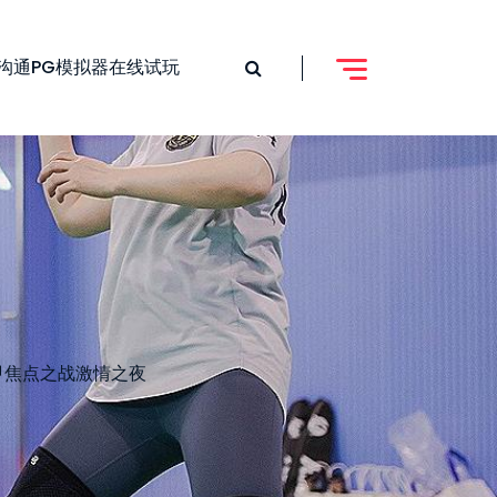
沟通PG模拟器在线试玩
甲焦点之战激情之夜