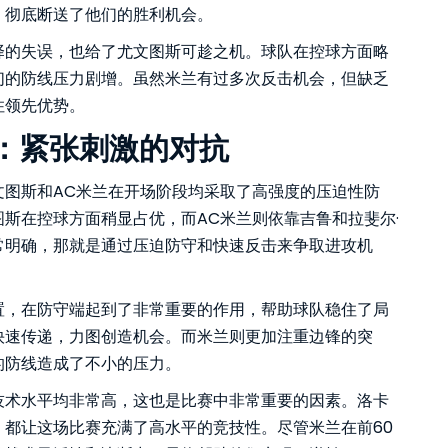
，彻底断送了他们的胜利机会。
择的失误，也给了尤文图斯可趁之机。球队在控球方面略
们的防线压力剧增。虽然米兰有过多次反击机会，但缺乏
住领先优势。
：紧张刺激的对抗
文图斯和AC米兰在开场阶段均采取了高强度的压迫性防
斯在控球方面稍显占优，而AC米兰则依靠吉鲁和拉斐尔·
常明确，那就是通过压迫防守和快速反击来争取进攻机
置，在防守端起到了非常重要的作用，帮助球队稳住了局
快速传递，力图创造机会。而米兰则更加注重边锋的突
的防线造成了不小的压力。
技术水平均非常高，这也是比赛中非常重要的因素。洛卡
都让这场比赛充满了高水平的竞技性。尽管米兰在前60