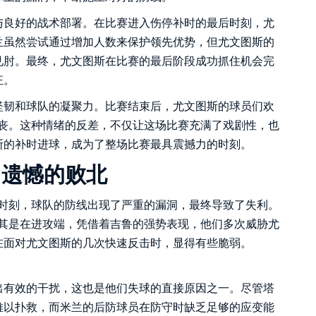
与良好的战术部署。在比赛进入伤停补时的最后时刻，尤
兰虽然尝试通过增加人数来保护领先优势，但尤文图斯的
见肘。最终，尤文图斯在比赛的最后阶段成功抓住机会完
狂。
坚韧和球队的凝聚力。比赛结束后，尤文图斯的球员们欢
沮丧。这种情绪的反差，不仅让这场比赛充满了戏剧性，也
斯的补时进球，成为了整场比赛最具震撼力的时刻。
：遗憾的败北
键时刻，球队的防线出现了严重的漏洞，最终导致了失利。
尤其是在进攻端，凭借着吉鲁的强势表现，他们多次威胁尤
在面对尤文图斯的几次快速反击时，显得有些脆弱。
出有效的干扰，这也是他们失球的直接原因之一。尽管塔
难以扑救，而米兰的后防球员在防守时缺乏足够的应变能