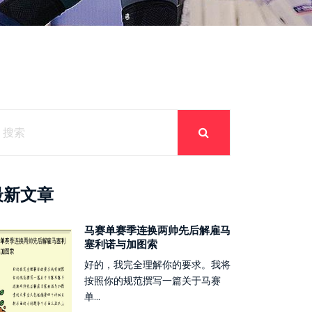
最新文章
马赛单赛季连换两帅先后解雇马
塞利诺与加图索
好的，我完全理解你的要求。我将
按照你的规范撰写一篇关于马赛
单...