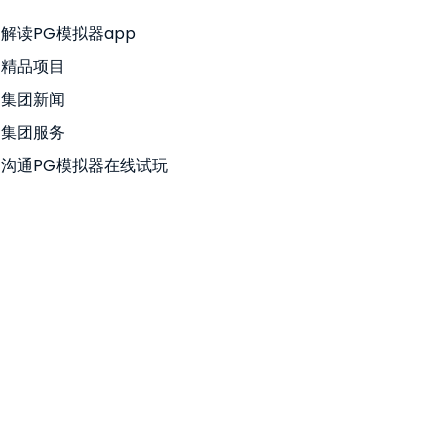
解读PG模拟器app
精品项目
集团新闻
集团服务
沟通PG模拟器在线试玩