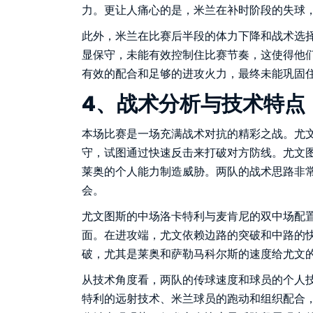
力。更让人痛心的是，米兰在补时阶段的失球
此外，米兰在比赛后半段的体力下降和战术选
显保守，未能有效控制住比赛节奏，这使得他
有效的配合和足够的进攻火力，最终未能巩固
4、战术分析与技术特点
本场比赛是一场充满战术对抗的精彩之战。尤
守，试图通过快速反击来打破对方防线。尤文图
莱奥的个人能力制造威胁。两队的战术思路非
会。
尤文图斯的中场洛卡特利与麦肯尼的双中场配
面。在进攻端，尤文依赖边路的突破和中路的
破，尤其是莱奥和萨勒马科尔斯的速度给尤文
从技术角度看，两队的传球速度和球员的个人
特利的远射技术、米兰球员的跑动和组织配合，