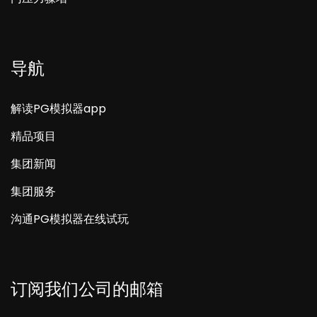
导航
解读PG模拟器app
精品项目
集团新闻
集团服务
沟通PG模拟器在线试玩
订阅我们公司的邮箱