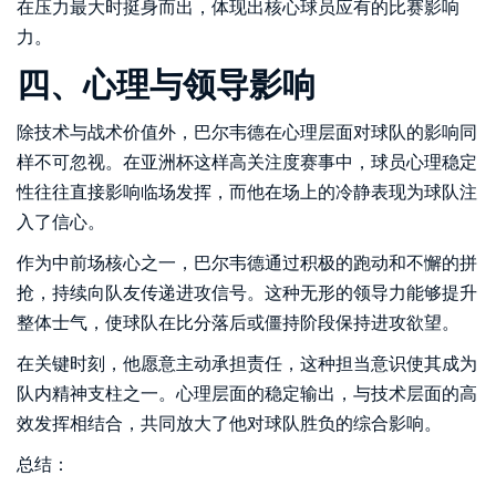
在压力最大时挺身而出，体现出核心球员应有的比赛影响
力。
四、心理与领导影响
除技术与战术价值外，巴尔韦德在心理层面对球队的影响同
样不可忽视。在亚洲杯这样高关注度赛事中，球员心理稳定
性往往直接影响临场发挥，而他在场上的冷静表现为球队注
入了信心。
作为中前场核心之一，巴尔韦德通过积极的跑动和不懈的拼
抢，持续向队友传递进攻信号。这种无形的领导力能够提升
整体士气，使球队在比分落后或僵持阶段保持进攻欲望。
在关键时刻，他愿意主动承担责任，这种担当意识使其成为
队内精神支柱之一。心理层面的稳定输出，与技术层面的高
效发挥相结合，共同放大了他对球队胜负的综合影响。
总结：