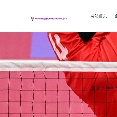
网站首页
首页
Our P