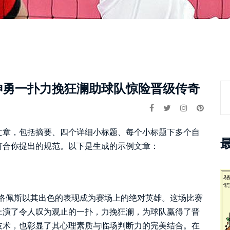
神勇一扑力挽狂澜助球队惊险晋级传奇
文章，包括摘要、四个详细小标题、每个小标题下多个自
符合你提出的规范。以下是生成的示例文章：
保洛佩斯以其出色的表现成为赛场上的绝对英雄。这场比赛
上演了令人叹为观止的一扑，力挽狂澜，为球队赢得了晋
技术，也彰显了其心理素质与临场判断力的完美结合。在