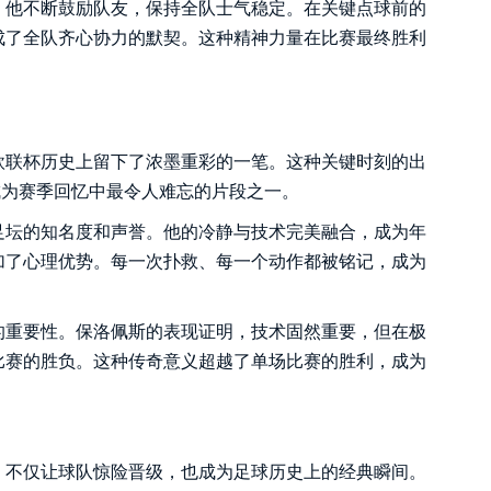
。他不断鼓励队友，保持全队士气稳定。在关键点球前的
成了全队齐心协力的默契。这种精神力量在比赛最终胜利
欧联杯历史上留下了浓墨重彩的一笔。这种关键时刻的出
成为赛季回忆中最令人难忘的片段之一。
足坛的知名度和声誉。他的冷静与技术完美融合，成为年
加了心理优势。每一次扑救、每一个动作都被铭记，成为
的重要性。保洛佩斯的表现证明，技术固然重要，但在极
比赛的胜负。这种传奇意义超越了单场比赛的胜利，成为
，不仅让球队惊险晋级，也成为足球历史上的经典瞬间。