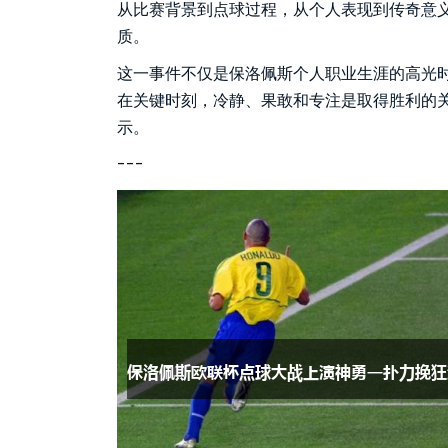
从比赛背景到点球过程，从个人表现到传奇意
质。
这一事件不仅是保洛佩斯个人职业生涯的高光
在关键时刻，冷静、果敢和专注是取得胜利的
示。
---