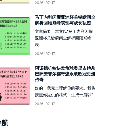
2026-07-17
马丁内利闪耀亚洲杯关键瞬间全
解析回顾巅峰表现与成长轨迹
文章摘要：本文以“马丁内利闪耀
亚洲杯关键瞬间全解析回顾巅峰
表...
2026-07-17
阿诺德机敏快发角球奥里吉绝杀
巴萨安菲尔德奇迹永载欧冠史册
传奇
好的，我完全理解你的要求。我将
按照你提供的格式，生成一篇以“...
2026-07-17
导航