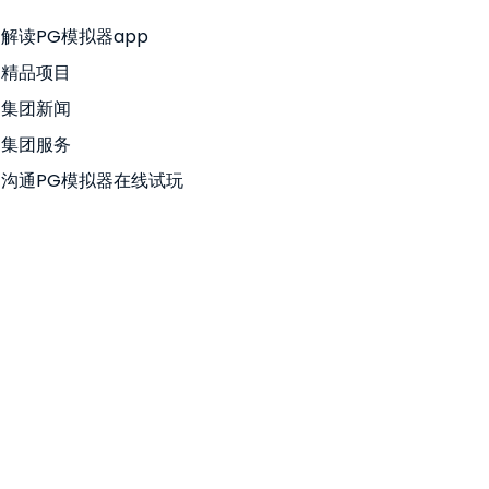
解读PG模拟器app
精品项目
集团新闻
集团服务
沟通PG模拟器在线试玩