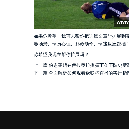
如果你希望，我可以帮你把这篇文章**扩展到完
赛场景、球员心理、扑救动作、球迷反应都描
你希望我现在帮你扩展吗？
上一篇
伯恩茅斯在伊拉奥拉指挥下创下队史新
下一篇
全面解析如何观看欧联杯直播的实用指