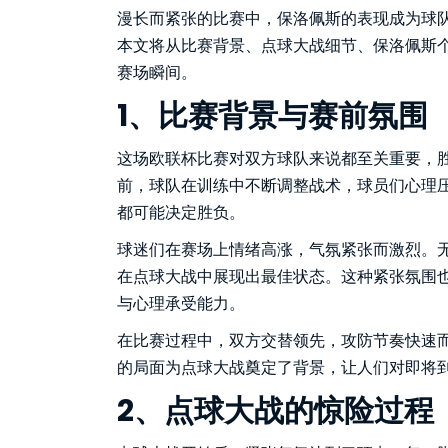
漫长而紧张的比赛中，保洛佩斯的表现成为球
本文将从比赛背景、点球大战细节、保洛佩斯
赛场瞬间。
1、比赛背景与赛前氛围
这场欧联杯比赛对双方球队来说都至关重要，
前，球队在训练中不断调整战术，球员们心理
都可能决定胜负。
球迷们在赛场上情绪高涨，气氛紧张而激烈。
在点球大战中展现出最佳状态。这种紧张氛围
与心理承受能力。
在比赛过程中，双方交替领先，攻防节奏快速
的局面为点球大战奠定了背景，让人们对即将
2、点球大战的惊险过程