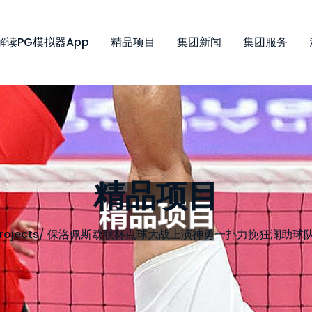
解读PG模拟器app
精品项目
集团新闻
集团服务
精品项目
rojects
/
保洛佩斯欧联杯点球大战上演神勇一扑力挽狂澜助球