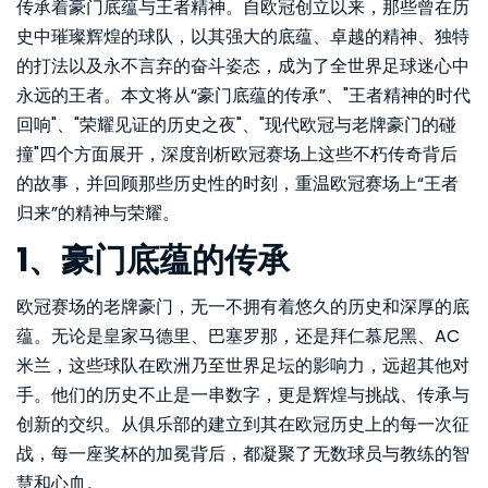
传承着豪门底蕴与王者精神。自欧冠创立以来，那些曾在历
史中璀璨辉煌的球队，以其强大的底蕴、卓越的精神、独特
的打法以及永不言弃的奋斗姿态，成为了全世界足球迷心中
永远的王者。本文将从“豪门底蕴的传承”、"王者精神的时代
回响"、"荣耀见证的历史之夜"、"现代欧冠与老牌豪门的碰
撞"四个方面展开，深度剖析欧冠赛场上这些不朽传奇背后
的故事，并回顾那些历史性的时刻，重温欧冠赛场上“王者
归来”的精神与荣耀。
1、豪门底蕴的传承
欧冠赛场的老牌豪门，无一不拥有着悠久的历史和深厚的底
蕴。无论是皇家马德里、巴塞罗那，还是拜仁慕尼黑、AC
米兰，这些球队在欧洲乃至世界足坛的影响力，远超其他对
手。他们的历史不止是一串数字，更是辉煌与挑战、传承与
创新的交织。从俱乐部的建立到其在欧冠历史上的每一次征
战，每一座奖杯的加冕背后，都凝聚了无数球员与教练的智
慧和心血。