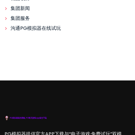
集团新闻
集团服务
沟通PG模拟器在线试玩
PG模拟器提供官方APP下载与“电子游戏·免费试玩”双模