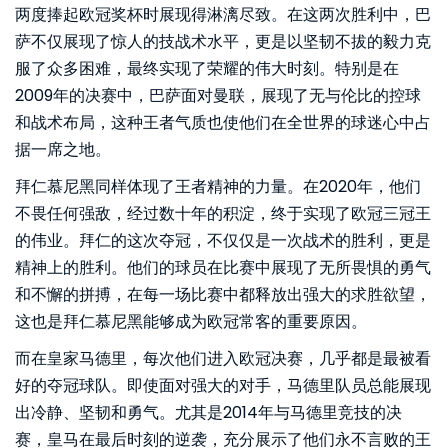
两度捧起欧冠奖杯时展现得淋漓尽致。在这两次胜利中，巴
萨不仅展现了惊人的技战术水平，更是以坚韧不拔的毅力克
服了众多困难，最终实现了荣耀的伟大时刻。特别是在
2009年的决赛中，巴萨面对曼联，展现了无与伦比的控球
和战术布局，这种王者气质也使他们在全世界的球迷心中占
据一席之地。
拜仁慕尼黑同样体现了王者精神的力量。在2020年，他们
不畏任何强敌，经过数十年的积淀，终于实现了欧冠三冠王
的伟业。拜仁的这次夺冠，不仅仅是一次战术的胜利，更是
精神上的胜利。他们的球员在比赛中展现了无所畏惧的勇气
和不懈的拼搏，在每一场比赛中都释放出强大的求胜欲望，
这也是拜仁慕尼黑能够成为欧冠常客的重要原因。
而在皇家马德里，每次他们进入欧冠决赛，几乎都是最被看
好的夺冠球队。即使面对强大的对手，马德里队员总能展现
出冷静、坚韧和勇气。尤其是2014年与马德里竞技的决
赛，皇马在最后时刻的逆袭，充分展示了他们永不言败的王