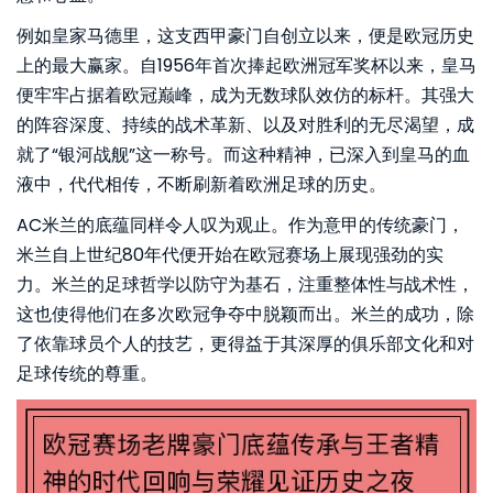
例如皇家马德里，这支西甲豪门自创立以来，便是欧冠历史
上的最大赢家。自1956年首次捧起欧洲冠军奖杯以来，皇马
便牢牢占据着欧冠巅峰，成为无数球队效仿的标杆。其强大
的阵容深度、持续的战术革新、以及对胜利的无尽渴望，成
就了“银河战舰”这一称号。而这种精神，已深入到皇马的血
液中，代代相传，不断刷新着欧洲足球的历史。
AC米兰的底蕴同样令人叹为观止。作为意甲的传统豪门，
米兰自上世纪80年代便开始在欧冠赛场上展现强劲的实
力。米兰的足球哲学以防守为基石，注重整体性与战术性，
这也使得他们在多次欧冠争夺中脱颖而出。米兰的成功，除
了依靠球员个人的技艺，更得益于其深厚的俱乐部文化和对
足球传统的尊重。