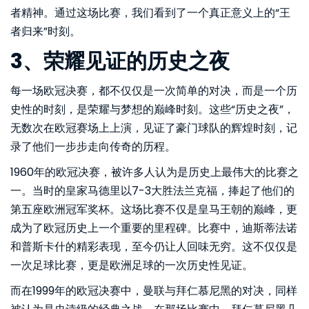
者精神。通过这场比赛，我们看到了一个真正意义上的“王
者归来”时刻。
3、荣耀见证的历史之夜
每一场欧冠决赛，都不仅仅是一次简单的对决，而是一个历
史性的时刻，是荣耀与梦想的巅峰时刻。这些“历史之夜”，
无数次在欧冠赛场上上演，见证了豪门球队的辉煌时刻，记
录了他们一步步走向传奇的历程。
1960年的欧冠决赛，被许多人认为是历史上最伟大的比赛之
一。当时的皇家马德里以7-3大胜法兰克福，捧起了他们的
第五座欧洲冠军奖杯。这场比赛不仅是皇马王朝的巅峰，更
成为了欧冠历史上一个重要的里程碑。比赛中，迪斯蒂法诺
和普斯卡什的精彩表现，至今仍让人回味无穷。这不仅仅是
一次足球比赛，更是欧洲足球的一次历史性见证。
而在1999年的欧冠决赛中，曼联与拜仁慕尼黑的对决，同样